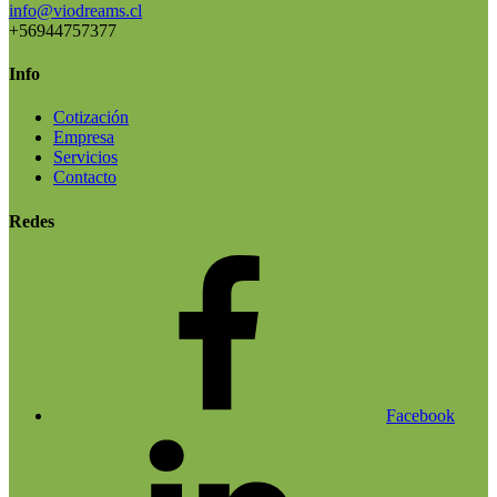
info@viodreams.cl
+56944757377
Info
Cotización
Empresa
Servicios
Contacto
Redes
Facebook