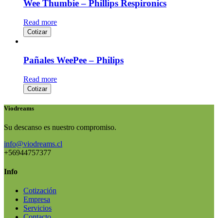
Wee Thumbie – Phillips Respironics
Read more
Cotizar
Pañales WeePee – Philips
Read more
Cotizar
Viodreams
Su descanso es nuestro compromiso.
info@viodreams.cl
+56944757377
Info
Cotización
Empresa
Servicios
Contacto