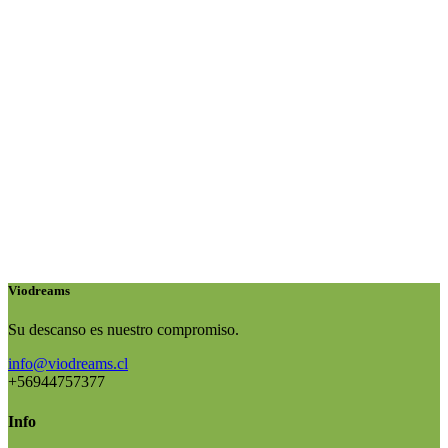
respirar hondo,
oxigenarse y
revitalizarse.
Viodreams
Su descanso es nuestro compromiso.
info@viodreams.cl
+56944757377
Info