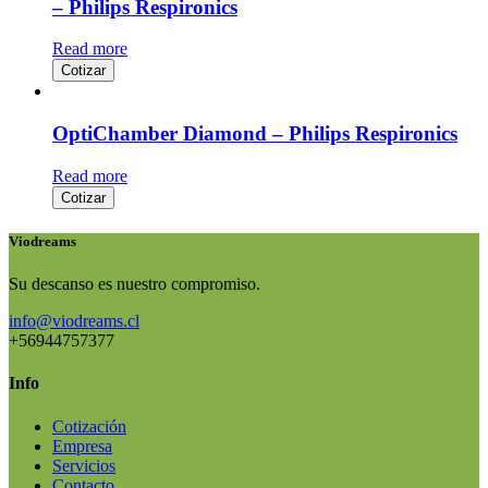
– Philips Respironics
Read more
Cotizar
OptiChamber Diamond – Philips Respironics
Read more
Cotizar
Viodreams
Su descanso es nuestro compromiso.
info@viodreams.cl
+56944757377
Info
Cotización
Empresa
Servicios
Contacto