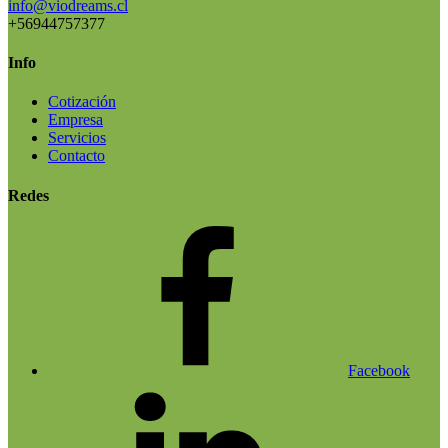
info@viodreams.cl
+56944757377
Info
Cotización
Empresa
Servicios
Contacto
Redes
Facebook