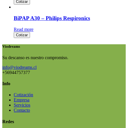
Cotizar
BiPAP A30 – Philips Respironics
Read more
Cotizar
Viodreams
Su descanso es nuestro compromiso.
info@viodreams.cl
+56944757377
Info
Cotización
Empresa
Servicios
Contacto
Redes