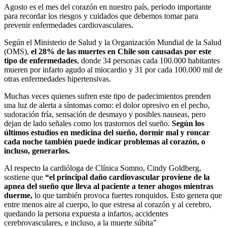
Agosto es el mes del corazón en nuestro país, periodo importante
para recordar los riesgos y cuidados que debemos tomar para
prevenir enfermedades cardiovasculares.
Según el Ministerio de Salud y la Organización Mundial de la Salud
(OMS),
el 28% de las muertes en Chile son causadas por este
tipo de enfermedades
, donde 34 personas cada 100.000 habitantes
mueren por infarto agudo al miocardio y 31 por cada 100.000 mil de
otras enfermedades hipertensivas.
Muchas veces quienes sufren este tipo de padecimientos prenden
una luz de alerta a síntomas como: el dolor opresivo en el pecho,
sudoración fría, sensación de desmayo y posibles nauseas, pero
dejan de lado señales como los trastornos del sueño.
Según los
últimos estudios en medicina del sueño, dormir mal y roncar
cada noche también puede indicar problemas al corazón, o
incluso, generarlos.
Al respecto la cardióloga de Clínica Somno, Cindy Goldberg,
sostiene que
“el principal daño cardiovascular proviene de la
apnea del sueño que lleva al paciente a tener ahogos mientras
duerme,
lo que también provoca fuertes ronquidos. Esto genera que
entre menos aire al cuerpo, lo que estresa al corazón y al cerebro,
quedando la persona expuesta a infartos, accidentes
cerebrovasculares, e incluso, a la muerte súbita”