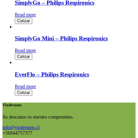
SimplyGo – Philips Respironics
Read more
Cotizar
SimplyGo Mini – Philips Respironics
Read more
Cotizar
EverFlo – Philips Respironics
Read more
Cotizar
Viodreams
Su descanso es nuestro compromiso.
info@viodreams.cl
+56944757377