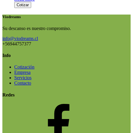
Cotizar
Viodreams
Su descanso es nuestro compromiso.
info@viodreams.cl
+56944757377
Info
Cotización
Empresa
Servicios
Contacto
Redes