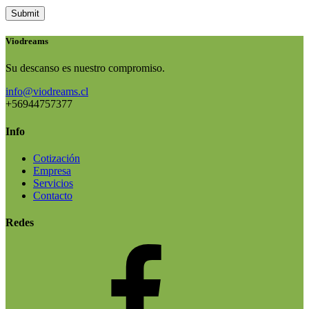
Submit
Viodreams
Su descanso es nuestro compromiso.
info@viodreams.cl
+56944757377
Info
Cotización
Empresa
Servicios
Contacto
Redes