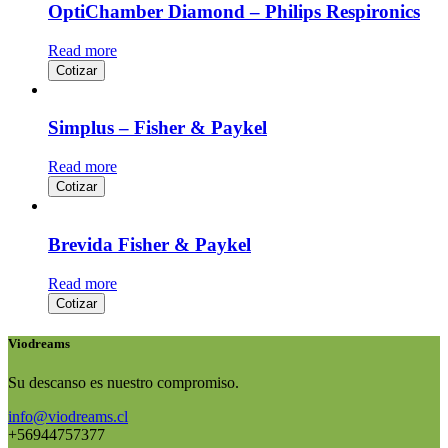
OptiChamber Diamond – Philips Respironics
Read more
Cotizar
Simplus – Fisher & Paykel
Read more
Cotizar
Brevida Fisher & Paykel
Read more
Cotizar
Viodreams
Su descanso es nuestro compromiso.
info@viodreams.cl
+56944757377